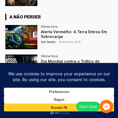
A NÃO PERDER
Última Hora
Alerta Vermelho: A Terra Entrou Em
Sobrecarga
Sara Naidoo
-
30 de Julho, 2026
Última Hora
Dia Mundial contra o Tráfico de
Pessoas 2026
Francisco Lopes-Santos
-
30 de Julho, 2026
Última Hora
O Canal Do Suez E A Soberania
Africana
Rebecca Mokoena
-
26 de Julho, 2026