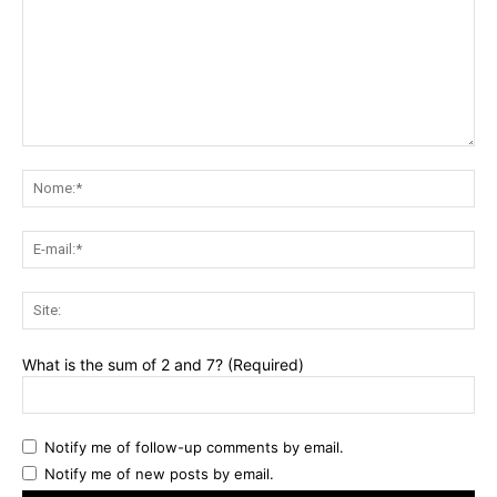
Comentário:
No
E-
mai
Sit
What is the sum of 2 and 7? (Required)
Notify me of follow-up comments by email.
Notify me of new posts by email.