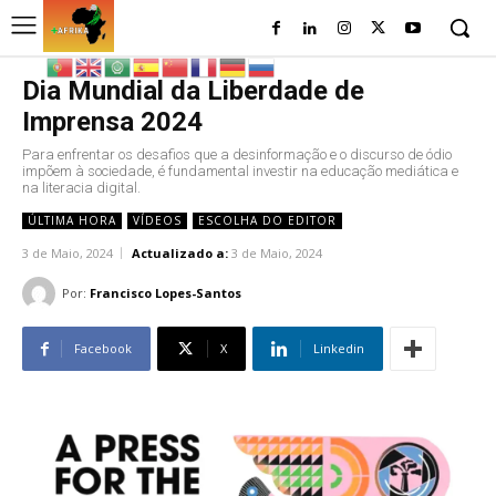
Dia Mundial da Liberdade de
Imprensa 2024
Para enfrentar os desafios que a desinformação e o discurso de ódio
impõem à sociedade, é fundamental investir na educação mediática e
na literacia digital.
ÚLTIMA HORA
VÍDEOS
ESCOLHA DO EDITOR
3 de Maio, 2024
Actualizado a:
3 de Maio, 2024
Por:
Francisco Lopes-Santos
Facebook
X
Linkedin