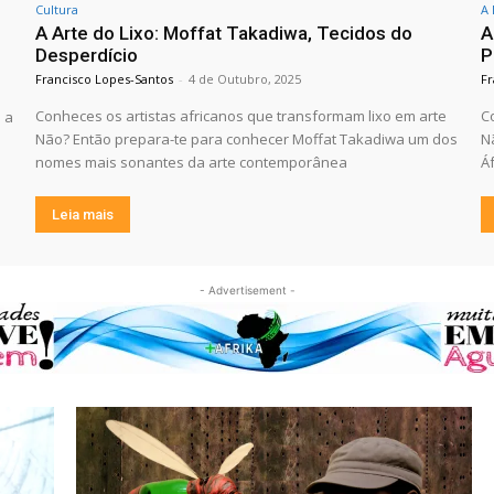
Cultura
A 
A Arte do Lixo: Moffat Takadiwa, Tecidos do
A
Desperdício
P
Francisco Lopes-Santos
-
4 de Outubro, 2025
Fr
Conheces os artistas africanos que transformam lixo em arte
C
 a
Não? Então prepara-te para conhecer Moffat Takadiwa um dos
N
nomes mais sonantes da arte contemporânea
Á
Leia mais
- Advertisement -