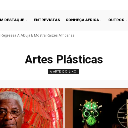
EM DESTAQUE
ENTREVISTAS
CONHEÇA ÁFRICA
OUTROS
gressa A Abuja E Mostra Raízes Africanas
 Le Clos Entre O Recorde E A Tragédia
Artes Plásticas
A ARTE DO LIXO