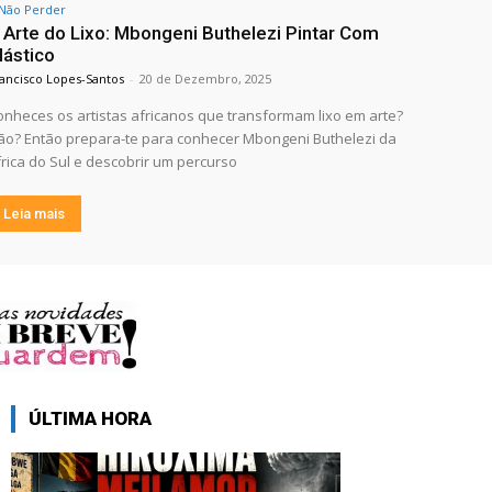
Não Perder
 Arte do Lixo: Mbongeni Buthelezi Pintar Com
lástico
ancisco Lopes-Santos
-
20 de Dezembro, 2025
onheces os artistas africanos que transformam lixo em arte?
ão? Então prepara-te para conhecer Mbongeni Buthelezi da
frica do Sul e descobrir um percurso
Leia mais
ÚLTIMA HORA