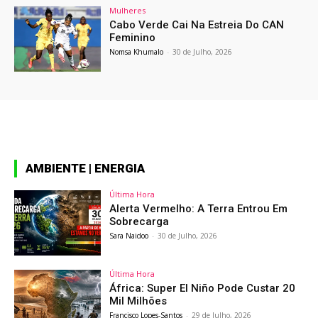
Mulheres
Cabo Verde Cai Na Estreia Do CAN
Feminino
Nomsa Khumalo
-
30 de Julho, 2026
AMBIENTE | ENERGIA
Última Hora
Alerta Vermelho: A Terra Entrou Em
Sobrecarga
Sara Naidoo
-
30 de Julho, 2026
Última Hora
África: Super El Niño Pode Custar 20
Mil Milhões
Francisco Lopes-Santos
-
29 de Julho, 2026