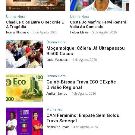
Última Hora
Última Hora
Chad Le Clos Entre O Recorde E
Costa Do Marfim: Hervé Renard
A Tragédia
Volta Ao Comando
Nomsa Khumalo
-
6 de Agosto, 2026
Hélder Mavie
-
5 de Agosto, 2026
Última Hora
Moçambique: Cólera Já Ultrapassou
9.500 Casos
Lúcia Macuácua
-
4 de Agosto, 2026
Última Hora
Guiné-Bissau Trava ECO E Expõe
Divisão Regional
Amílcar Sambu
-
4 de Agosto, 2026
Mulheres
CAN Feminino: Empate Sem Golos
Trava Senegal
Nomsa Khumalo
-
4 de Agosto, 2026