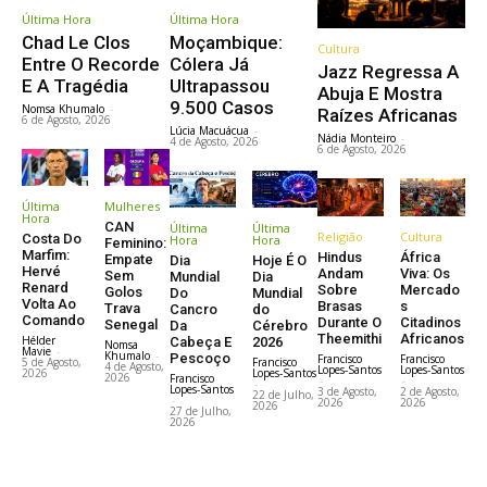
Última Hora
Última Hora
Chad Le Clos
Moçambique:
Cultura
Entre O Recorde
Cólera Já
Jazz Regressa A
E A Tragédia
Ultrapassou
Abuja E Mostra
9.500 Casos
Nomsa Khumalo
-
Raízes Africanas
6 de Agosto, 2026
Lúcia Macuácua
-
Nádia Monteiro
-
4 de Agosto, 2026
6 de Agosto, 2026
Última
Mulheres
Hora
CAN
Última
Última
Religião
Cultura
Costa Do
Hora
Hora
Feminino:
Marfim:
Hindus
África
Empate
Dia
Hoje É O
Hervé
Andam
Viva: Os
Sem
Mundial
Dia
Renard
Sobre
Mercado
Golos
Do
Mundial
Volta Ao
Brasas
s
Trava
Cancro
do
Comando
Durante O
Citadinos
Senegal
Da
Cérebro
Theemithi
Africanos
Hélder
Cabeça E
2026
Nomsa
Mavie
-
Khumalo
-
Pescoço
Francisco
Francisco
5 de Agosto,
Francisco
4 de Agosto,
Lopes-Santos
Lopes-Santos
2026
Lopes-Santos
2026
Francisco
-
-
-
Lopes-Santos
3 de Agosto,
2 de Agosto,
22 de Julho,
-
2026
2026
2026
27 de Julho,
2026