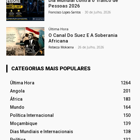
Dia Mundial contra o Tráfico de
Pessoas 2026
Francisco Lopes-Santos
-
30 de Julho, 2026
Última Hora
O Canal Do Suez E A Soberania
Africana
Rebecca Mokoena
-
26 de Julho, 2026
CATEGORIAS MAIS POPULARES
Última Hora
1264
Angola
201
África
183
Mundo
164
Política Internacional
150
Moçambique
139
Dias Mundiais e Internacionais
138
Política
132