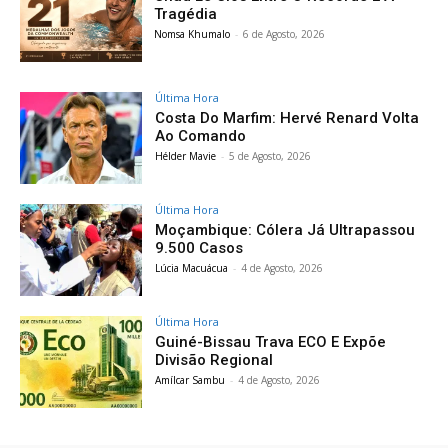
Tragédia
Nomsa Khumalo
-
6 de Agosto, 2026
Última Hora
Costa Do Marfim: Hervé Renard Volta
Ao Comando
Hélder Mavie
-
5 de Agosto, 2026
Última Hora
Moçambique: Cólera Já Ultrapassou
9.500 Casos
Lúcia Macuácua
-
4 de Agosto, 2026
Última Hora
Guiné-Bissau Trava ECO E Expõe
Divisão Regional
Amílcar Sambu
-
4 de Agosto, 2026