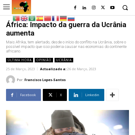
África: Impacto da guerra da Ucrânia
aumenta
Mais Afrika, tem alertado, desde o início do conflito na Ucrânia, sobre o
possível impacto que isso poderia causar nas economias do continente
africano.
ÚLTIMA HORA
OPINIÃO
UCRÂNIA
25 de Março, 2023
Actualizado a:
26 de Março, 2023
Por:
Francisco Lopes-Santos
Facebook
X
Linkedin