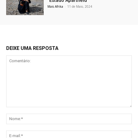
“Estado Apartheid”
Mais Afrika
-
11 de Maio, 2024
DEIXE UMA RESPOSTA
Comentário:
No
E-