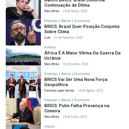
Banco BRICS: Brasil Confirma
Continuação de Dilma
Mais Afrika
-
24 de Março, 2025
Finanças | Banca | Economia
BRICS: Brasil Quer Posição Conjunta
Sobre Clima
Lusa
-
21 de Fevereiro, 2025
Política
África É A Maior Vítima Da Guerra Da
Ucrânia
Mais Afrika
-
16 de Junho, 2024
Finanças | Banca | Economia
BRICS Vai Ser Uma Nova Força
Geopolítica
Francisco Lopes-Santos
-
24 de Agosto, 2023
Finanças | Banca | Economia
BRICS: Putin Falha Presença na
Cimeira
Mais Afrika
-
23 de Julho, 2023
Vídeos