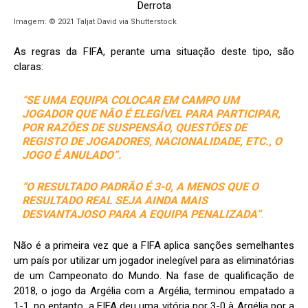
Imagem: © 2021 Taljat David via Shutterstock
As regras da FIFA, perante uma situação deste tipo, são
claras:
“SE UMA EQUIPA COLOCAR EM CAMPO UM
JOGADOR QUE NÃO É ELEGÍVEL PARA PARTICIPAR,
POR RAZÕES DE SUSPENSÃO, QUESTÕES DE
REGISTO DE JOGADORES, NACIONALIDADE, ETC., O
JOGO É ANULADO”.
“O RESULTADO PADRÃO É 3-0, A MENOS QUE O
RESULTADO REAL SEJA AINDA MAIS
DESVANTAJOSO PARA A EQUIPA PENALIZADA”
.
Não é a primeira vez que a FIFA aplica sanções semelhantes
um país por utilizar um jogador inelegível para as eliminatórias
de um Campeonato do Mundo. Na fase de qualificação de
2018, o jogo da Argélia com a Argélia, terminou empatado a
1-1, no entanto, a FIFA deu uma vitória por 3-0 à Argélia por a