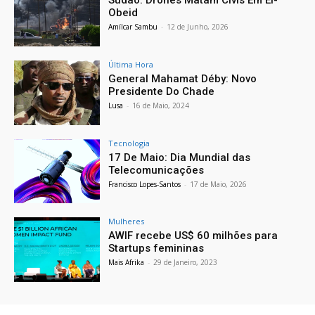
Sudão: Drones Matam Civis Em El-
Obeid
Amílcar Sambu
-
12 de Junho, 2026
Última Hora
General Mahamat Déby: Novo
Presidente Do Chade
Lusa
-
16 de Maio, 2024
Tecnologia
17 De Maio: Dia Mundial das
Telecomunicações
Francisco Lopes-Santos
-
17 de Maio, 2026
Mulheres
AWIF recebe US$ 60 milhões para
Startups femininas
Mais Afrika
-
29 de Janeiro, 2023