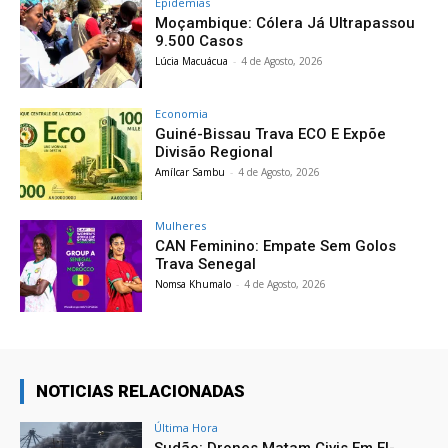
Epidemias
Moçambique: Cólera Já Ultrapassou
9.500 Casos
Lúcia Macuácua
-
4 de Agosto, 2026
Economia
Guiné-Bissau Trava ECO E Expõe
Divisão Regional
Amílcar Sambu
-
4 de Agosto, 2026
Mulheres
CAN Feminino: Empate Sem Golos
Trava Senegal
Nomsa Khumalo
-
4 de Agosto, 2026
NOTICIAS RELACIONADAS
Última Hora