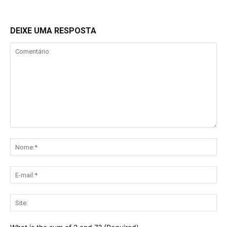
DEIXE UMA RESPOSTA
Comentário:
No
E-
mai
Sit