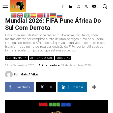
Mundial 2026: FIFA Pune África Do
Sul Com Derrota
Um erro administrativo pode custar muito caro e, no futebol, pode
mesmo alterar por completo a rota de uma selecção rumo ao Mundial.
Foi o que aconteceu à África do Sul que viu a sua vitória sobre o Lesoto
transformada numa derrota por decisão da FIFA, por ter utilizado de
forma irregular um jogador que estava suspenso.
ÚLTIMA HORA
ÁFRICA DO SUL
MUNDIAL
29 de Setembro, 2025
Actualizado a:
29 de Setembro, 2025
Por:
Mais Afrika
Facebook
X
Linkedin