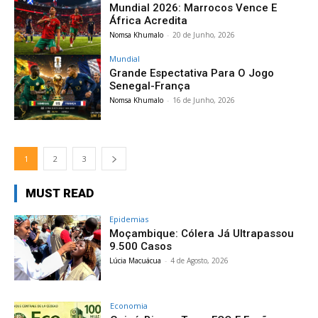
Mundial 2026: Marrocos Vence E
África Acredita
Nomsa Khumalo
-
20 de Junho, 2026
Mundial
Grande Espectativa Para O Jogo
Senegal-França
Nomsa Khumalo
-
16 de Junho, 2026
1
2
3
MUST READ
Epidemias
Moçambique: Cólera Já Ultrapassou
9.500 Casos
Lúcia Macuácua
-
4 de Agosto, 2026
Economia