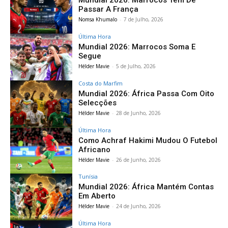
Mundial 2026: Marrocos Tem De
Passar A França
Nomsa Khumalo
-
7 de Julho, 2026
Última Hora
Mundial 2026: Marrocos Soma E
Segue
Hélder Mavie
-
5 de Julho, 2026
Costa do Marfim
Mundial 2026: África Passa Com Oito
Selecções
Hélder Mavie
-
28 de Junho, 2026
Última Hora
Como Achraf Hakimi Mudou O Futebol
Africano
Hélder Mavie
-
26 de Junho, 2026
Tunísia
Mundial 2026: África Mantém Contas
Em Aberto
Hélder Mavie
-
24 de Junho, 2026
Última Hora