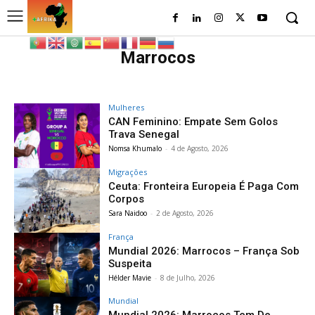
Marrocos
Mulheres
CAN Feminino: Empate Sem Golos
Trava Senegal
Nomsa Khumalo
-
4 de Agosto, 2026
Migrações
Ceuta: Fronteira Europeia É Paga Com
Corpos
Sara Naidoo
-
2 de Agosto, 2026
França
Mundial 2026: Marrocos – França Sob
Suspeita
Hélder Mavie
-
8 de Julho, 2026
Mundial