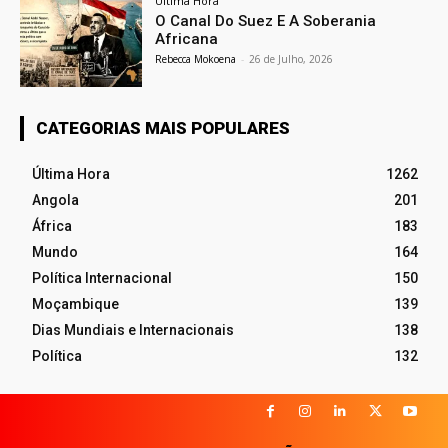
Última Hora
O Canal Do Suez E A Soberania
Africana
Rebecca Mokoena
-
26 de Julho, 2026
CATEGORIAS MAIS POPULARES
Última Hora
1262
Angola
201
África
183
Mundo
164
Política Internacional
150
Moçambique
139
Dias Mundiais e Internacionais
138
Política
132