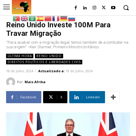
Reino Unido Investe 100M Para
Travar Migração
“Para acabar com a migração ilegal, temos também de a combater na
sua origem” –Keir Starmer, Primeiro-Ministro britânico.
ÚLTIMA HORA
REINO UNIDO
DIREITOS POLÍTICOS E LIBERDADES CIVIS
18 de Julho, 2024
Actualizado a:
18 de Julho, 2024
Por:
Mais Afrika
Facebook
X
Linkedin