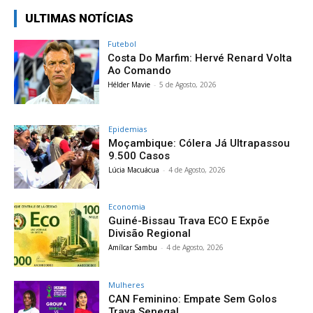
ULTIMAS NOTÍCIAS
Futebol
Costa Do Marfim: Hervé Renard Volta
Ao Comando
Hélder Mavie
-
5 de Agosto, 2026
Epidemias
Moçambique: Cólera Já Ultrapassou
9.500 Casos
Lúcia Macuácua
-
4 de Agosto, 2026
Economia
Guiné-Bissau Trava ECO E Expõe
Divisão Regional
Amílcar Sambu
-
4 de Agosto, 2026
Mulheres
CAN Feminino: Empate Sem Golos
Trava Senegal