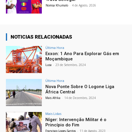
Nomsa Khumalo
-
4 de Agosto, 2026
NOTICIAS RELACIONADAS
Última Hora
Exxon: 1 Ano Para Explorar Gás em
Moçambique
Lusa
-
23 de Setembro, 2024
Última Hora
Nova Ponte Sobre O Logone Liga
África Central
Mais Afrika
-
14 de Dezembro, 2024
Mais Lidas
Níger: Intervenção Militar é o
Princípio do Fim
Francisco Lopes-Santos
-
11 de Agosto, 2023