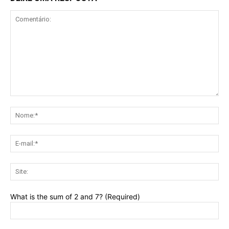
Comentário:
No
E-
mai
Sit
What is the sum of 2 and 7? (Required)