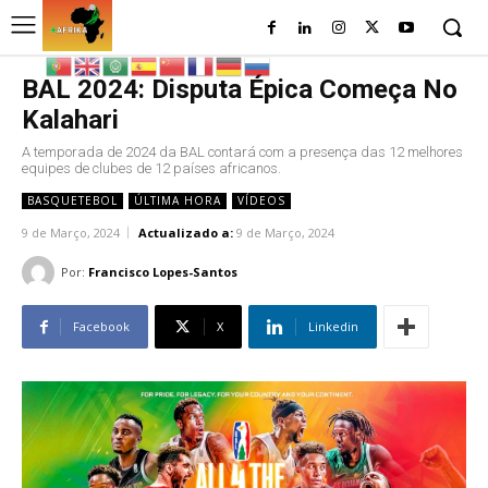
BAL 2024: Disputa Épica Começa No
Kalahari
A temporada de 2024 da BAL contará com a presença das 12 melhores
equipes de clubes de 12 países africanos.
BASQUETEBOL
ÚLTIMA HORA
VÍDEOS
9 de Março, 2024
Actualizado a:
9 de Março, 2024
Por:
Francisco Lopes-Santos
Facebook
X
Linkedin