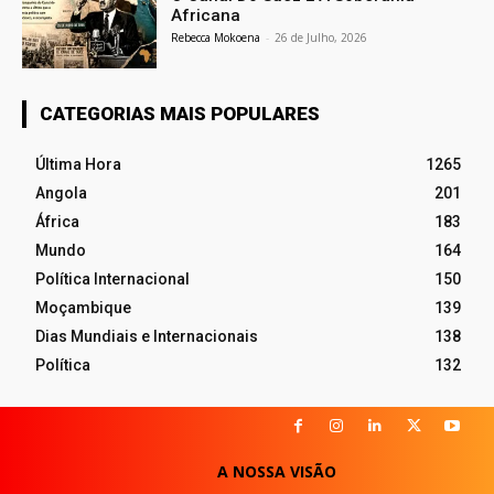
Africana
Rebecca Mokoena
-
26 de Julho, 2026
CATEGORIAS MAIS POPULARES
Última Hora
1265
Angola
201
África
183
Mundo
164
Política Internacional
150
Moçambique
139
Dias Mundiais e Internacionais
138
Política
132
A NOSSA VISÃO