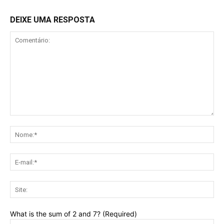
DEIXE UMA RESPOSTA
Comentário:
No
E-
mai
Sit
What is the sum of 2 and 7? (Required)