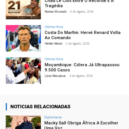
Chad Le Clos Entre O Recorde E A
Tragédia
Nomsa Khumalo
-
6 de Agosto, 2026
Última Hora
Costa Do Marfim: Hervé Renard Volta
Ao Comando
Hélder Mavie
-
5 de Agosto, 2026
Última Hora
Moçambique: Cólera Já Ultrapassou
9.500 Casos
Lúcia Macuácua
-
4 de Agosto, 2026
NOTICIAS RELACIONADAS
Diplomacia
Macky Sall Obriga África A Escolher
Uma Voz