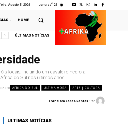
C
feira, Agosto 5, 2026
Londres
25
CIAS
HOME
ÚLTIMAS NOTÍCIAS
ersidade
óis locais, incluindo um cavaleiro negro a
frica do Sul nos últimos anos.
30 de Setembro, 2023
ÁFRICA DO SUL
ÚLTIMA HORA
ARTE | CULTURA
Francisco Lopes-Santos
Por:
ULTIMAS NOTÍCIAS