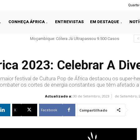
Quarta-
CONHEÇA ÁFRICA
ENTREVISTAS
EM DESTAQUE
NOTÍ
Moçambique: Cólera Já Ultrapassou 9.500 Casos
Guiné-Bissau Trava ECO E Expõe Divisão Regional
ica 2023: Celebrar A Div
 maior festival de Cultura Pop de África destacou os super-her
ombater os cortes de energia constantes que têm afetado a Á
Actualizado a:
30 de Setembro, 2023
X
Facebook
Compartilhado