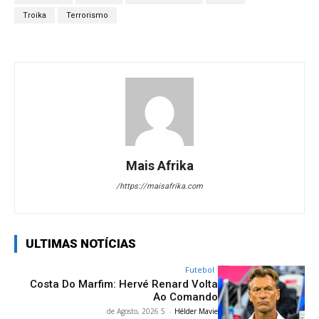
Troika
Terrorismo
Mais Afrika
https://maisafrika.com/
ULTIMAS NOTÍCIAS
Futebol
Costa Do Marfim: Hervé Renard Volta
Ao Comando
5 de Agosto, 2026
-
Hélder Mavie