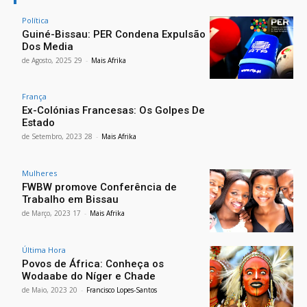
Política
Guiné-Bissau: PER Condena Expulsão
Dos Media
29 de Agosto, 2025
-
Mais Afrika
França
Ex-Colónias Francesas: Os Golpes De
Estado
28 de Setembro, 2023
-
Mais Afrika
Mulheres
FWBW promove Conferência de
Trabalho em Bissau
17 de Março, 2023
-
Mais Afrika
Última Hora
Povos de África: Conheça os
Wodaabe do Níger e Chade
20 de Maio, 2023
-
Francisco Lopes-Santos