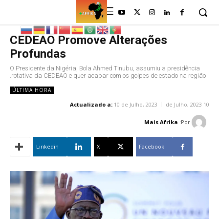
CEDEAO Promove Alterações
Profundas
O Presidente da Nigéria, Bola Ahmed Tinubu, assumiu a presidência
rotativa da CEDEAO e quer acabar com os golpes de estado na região.
ÚLTIMA HORA
Actualizado a:
10 de Julho, 2023
10 de Julho, 2023
Mais Afrika
Por:
Linkedin
X
Facebook