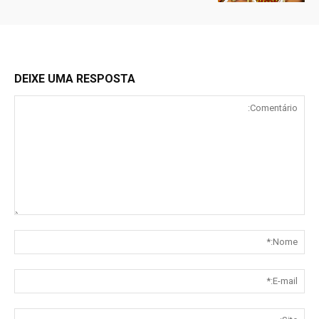
DEIXE UMA RESPOSTA
rio:
me:*
E-
ail:*
Site: