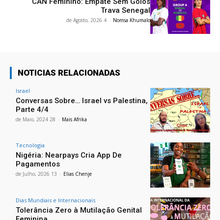
CAN Feminino: Empate Sem Golos
Trava Senegal
4 de Agosto, 2026
-
Nomsa Khumalo
NOTICIAS RELACIONADAS
Israel
Conversas Sobre… Israel vs Palestina,
Parte 4/4
28 de Maio, 2024
-
Mais Afrika
Tecnologia
Nigéria: Nearpays Cria App De
Pagamentos
13 de Julho, 2026
-
Elias Chenje
Dias Mundiais e Internacionais
Tolerância Zero à Mutilação Genital
Feminina