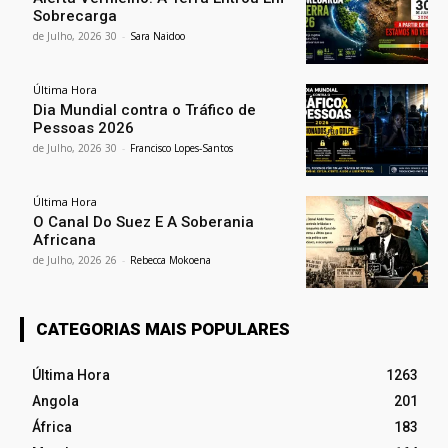
Sobrecarga
30 de Julho, 2026
-
Sara Naidoo
Última Hora
Dia Mundial contra o Tráfico de
Pessoas 2026
30 de Julho, 2026
-
Francisco Lopes-Santos
Última Hora
O Canal Do Suez E A Soberania
Africana
26 de Julho, 2026
-
Rebecca Mokoena
CATEGORIAS MAIS POPULARES
Última Hora
1263
Angola
201
África
183