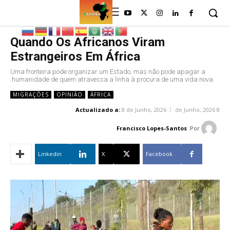
Quando Os Africanos Viram
Estrangeiros Em África
Uma fronteira pode organizar um Estado, mas não pode apagar a
humanidade de quem atravessa a linha à procura de uma vida nova.
MIGRAÇÕES
OPINIÃO
ÁFRICA
Actualizado a:
8 de Junho, 2026
8 de Junho, 2026
Francisco Lopes-Santos
Por:
Linkedin
X
Facebook