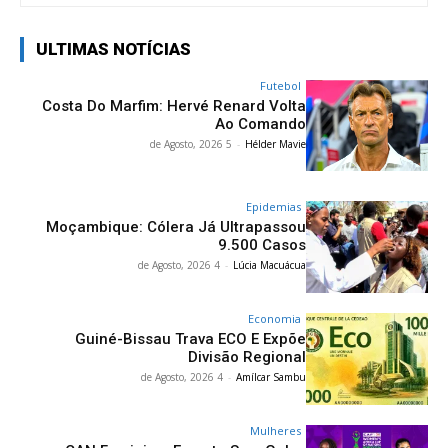
ULTIMAS NOTÍCIAS
Futebol
Costa Do Marfim: Hervé Renard Volta
Ao Comando
5 de Agosto, 2026
-
Hélder Mavie
Epidemias
Moçambique: Cólera Já Ultrapassou
9.500 Casos
4 de Agosto, 2026
-
Lúcia Macuácua
Economia
Guiné-Bissau Trava ECO E Expõe
Divisão Regional
4 de Agosto, 2026
-
Amílcar Sambu
Mulheres