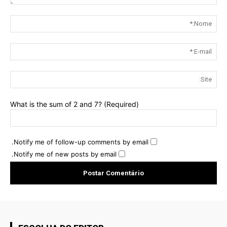
rio:
me:*
E-
ail:*
Site:
What is the sum of 2 and 7? (Required)
Notify me of follow-up comments by email.
Notify me of new posts by email.