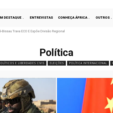
EM DESTAQUE
ENTREVISTAS
CONHEÇA ÁFRICA
OUTROS
Feminino: Empate Sem Golos Trava Senegal
Política
POLÍTICOS E LIBERDADES CIVIS
ELEIÇÕES
POLÍTICA INTERNACIONAL