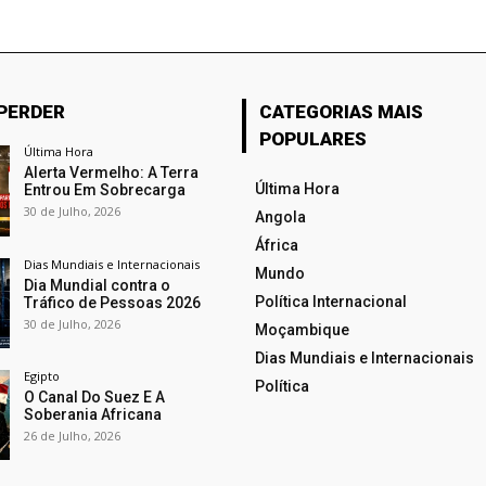
 PERDER
CATEGORIAS MAIS
POPULARES
Última Hora
Alerta Vermelho: A Terra
Última Hora
Entrou Em Sobrecarga
30 de Julho, 2026
Angola
África
Dias Mundiais e Internacionais
Mundo
Dia Mundial contra o
Política Internacional
Tráfico de Pessoas 2026
30 de Julho, 2026
Moçambique
Dias Mundiais e Internacionais
Egipto
Política
O Canal Do Suez E A
Soberania Africana
26 de Julho, 2026