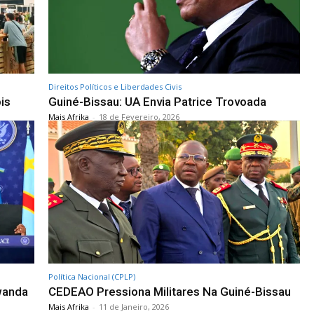
Direitos Políticos e Liberdades Civis
is
Guiné-Bissau: UA Envia Patrice Trovoada
Mais Afrika
-
18 de Fevereiro, 2026
Política Nacional (CPLP)
wanda
CEDEAO Pressiona Militares Na Guiné-Bissau
Mais Afrika
-
11 de Janeiro, 2026