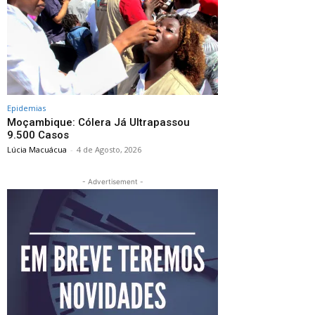
Epidemias
Moçambique: Cólera Já Ultrapassou
9.500 Casos
Lúcia Macuácua
-
4 de Agosto, 2026
- Advertisement -