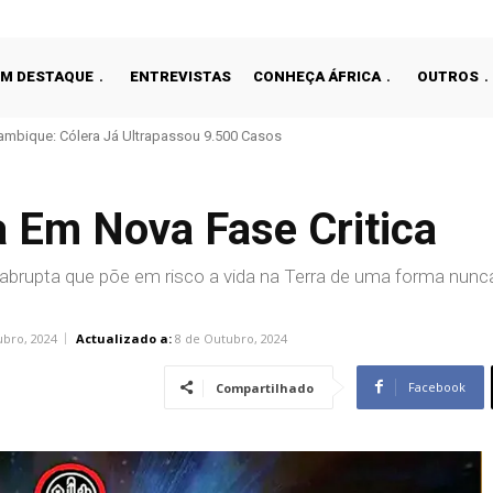
EM DESTAQUE
ENTREVISTAS
CONHEÇA ÁFRICA
OUTROS
que: Cólera Já Ultrapassou 9.500 Casos
é-Bissau Trava ECO E Expõe Divisão Regional
ra Em Nova Fase Critica
abrupta que põe em risco a vida na Terra de uma forma nunc
ubro, 2024
Actualizado a:
8 de Outubro, 2024
Facebook
Compartilhado