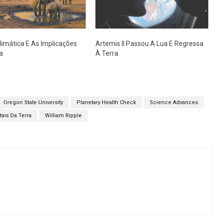
Climática E As Implicações
Artemis II Passou A Lua E Regressa
a
À Terra
Oregon State University
Planetary Health Check
Science Advances
tais Da Terra
William Ripple