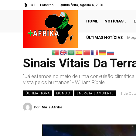
C
14.1
Londres
Quinta-feira, Agosto 6, 2026
HOME
NOTÍCIAS
ÚLTIMAS NOTÍCIAS
Moçambi
Guin
Sinais Vitais Da Ter
"Já estamos no meio de uma convulsão climática 
vista pelos humanos" - William Ripple
8 de Out
ÚLTIMA HORA
MUNDO
ENERGIA | AMBIENTE
Por:
Mais Afrika