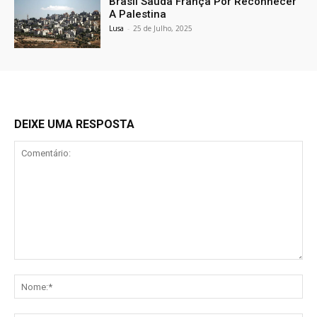
Brasil Saúda França Por Reconhecer
A Palestina
Lusa
-
25 de Julho, 2025
DEIXE UMA RESPOSTA
Comentário:
No