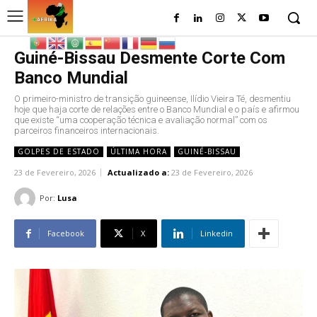
Guiné-Bissau Desmente Corte Com
Banco Mundial
O primeiro-ministro de transição guineense, Ilídio Vieira Té, desmentiu
hoje que haja corte de relações entre o Banco Mundial e o país e afirmou
que existe “uma cooperação técnica e avaliação normal” com os
parceiros financeiros internacionais.
GOLPES DE ESTADO
ÚLTIMA HORA
GUINÉ-BISSAU
23 de Fevereiro, 2026
Actualizado a:
23 de Fevereiro, 2026
Por:
Lusa
Facebook
X
Linkedin