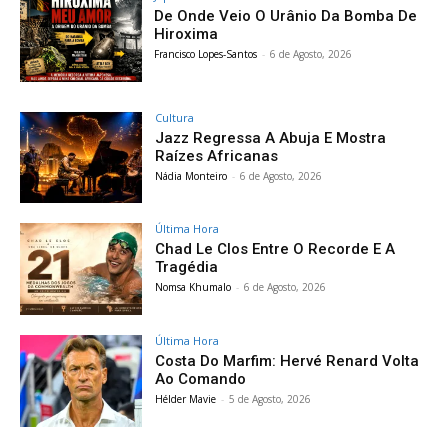
De Onde Veio O Urânio Da Bomba De
Hiroxima
Francisco Lopes-Santos
-
6 de Agosto, 2026
Cultura
Jazz Regressa A Abuja E Mostra
Raízes Africanas
Nádia Monteiro
-
6 de Agosto, 2026
Última Hora
Chad Le Clos Entre O Recorde E A
Tragédia
Nomsa Khumalo
-
6 de Agosto, 2026
Última Hora
Costa Do Marfim: Hervé Renard Volta
Ao Comando
Hélder Mavie
-
5 de Agosto, 2026