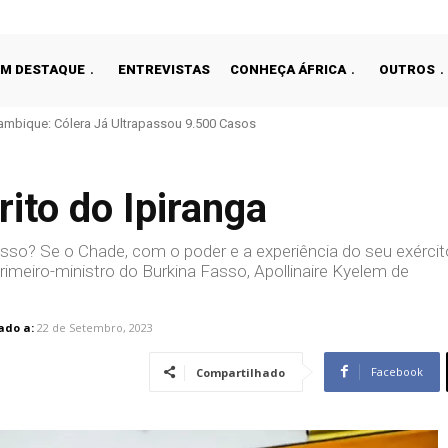
EM DESTAQUE
ENTREVISTAS
CONHEÇA ÁFRICA
OUTROS
que: Cólera Já Ultrapassou 9.500 Casos
é-Bissau Trava ECO E Expõe Divisão Regional
rito do Ipiranga
sso? Se o Chade, com o poder e a experiência do seu exércit
rimeiro-ministro do Burkina Fasso, Apollinaire Kyelem de
ado a:
22 de Setembro, 2023
Facebook
Compartilhado