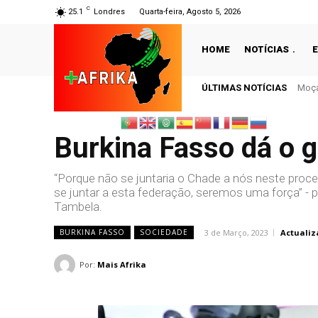
C
25.1
Londres
Quarta-feira, Agosto 5, 2026
HOME
NOTÍCIAS
ÚLTIMAS NOTÍCIAS
Moçambi
Guin
Burkina Fasso dá o g
“Porque não se juntaria o Chade a nós neste proce
se juntar a esta federação, seremos uma força” - p
Tambela.
3 de Março, 2023
Actualiz
BURKINA FASSO
SOCIEDADE
Por:
Mais Afrika