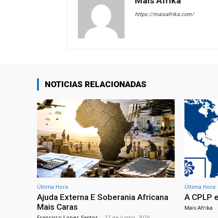
Mais Afrika
https://maisafrika.com/
NOTICIAS RELACIONADAS
Última Hora
Última Hora
Ajuda Externa E Soberania Africana
A CPLP e
Mais Caras
Mais Afrika
-
Francisco Lopes-Santos
-
27 de Junho, 2026